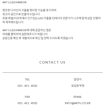
ART U LED MIRROR
편안한 디자인의 거울을 편리한 기능을 추가하여
최고의 공간으로 만들어 드립니다
유명 호텔/리조트에서 인기있는 LED 거울을 인테리어 전문가가 니즈에 맞게 상담 진행하
여 제작해드립니다
ART U LED MIRROR에 대해 궁금하신 점은
아래를 클릭하여 질문해주시기 바랍니다
상담신청 확인 후 개별적으로 회신 및 연락 드리도록 하겠습니다
CONTACT US
TEL
담당자
031 . 451 . 4502
정길영 부장
FAX
EMAIL
031 . 421 . 4502
INFO@ARTU.CO.KR