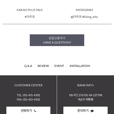
KAKAO PLUS TALK
INSTAGRAM
#아트유
@아트유 #living_artu
상담신청하기
HAVE A QUESTION?
Q & A
/
REVIEW
/
EVENT
/
INSTALLATION
CUSTOMER CENTER
BANK INFO
TEL. 031-451-4502
KB국민 276701-04-237598
FAX. 031-421-4502
예금주
아트유
전화하기
문의하기