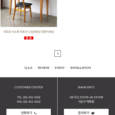
아트유 이소루 마호가니 원목책상 컴퓨터책상
1
Q & A
/
REVIEW
/
EVENT
/
INSTALLATION
CUSTOMER CENTER
BANK INFO
TEL. 031-451-4502
KB국민 276701-04-237598
FAX. 031-421-4502
예금주
아트유
전화하기
문의하기