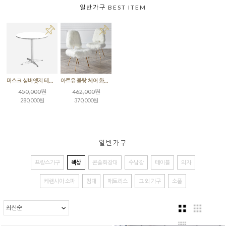
일반가구
BEST ITEM
머스크 실버엣지 테이블 실버다리
아트유 블랑 체어 화이트
450,000원
462,000원
280,000원
370,000원
일반가구
프랑스가구
책상
콘솔화장대
수납장
테이블
의자
케렌시아 소파
침대
매트리스
그 외 가구
소품