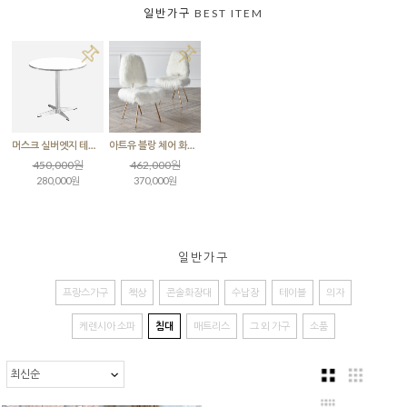
일반가구
BEST ITEM
머스크 실버엣지 테이블 실버다리
아트유 블랑 체어 화이트
450,000원
462,000원
280,000원
370,000원
일반가구
프랑스가구
책상
콘솔화장대
수납장
테이블
의자
케렌시아 소파
침대
매트리스
그 외 가구
소품