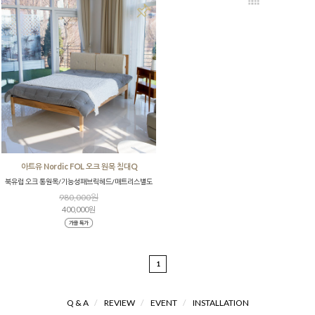
아트유 Nordic FOL 오크 원목 침대Q
북유럽 오크 통원목/기능성패브릭헤드/매트리스별도
980,000원
400,000원
1
Q & A
/
REVIEW
/
EVENT
/
INSTALLATION