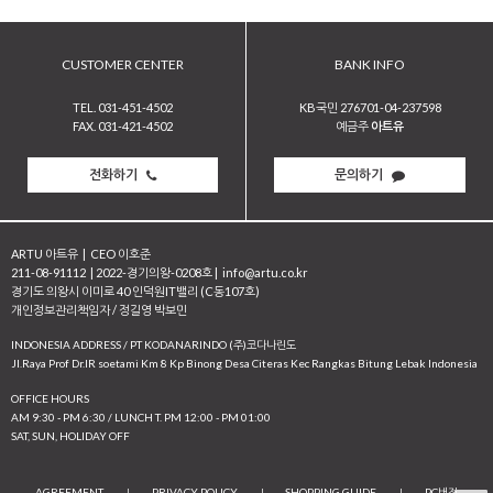
CUSTOMER CENTER
BANK INFO
TEL. 031-451-4502
KB국민 276701-04-237598
FAX. 031-421-4502
예금주
아트유
전화하기
문의하기
ARTU 아트유
|
CEO 이호준
211-08-91112
|
2022-경기의왕-0208호
|
info@artu.co.kr
경기도 의왕시 이미로 40 인덕원IT밸리 (C동107호)
개인정보관리책임자 / 정길영 박보민
INDONESIA ADDRESS / PT KODANARINDO (주)코다나린도
JI.Raya Prof Dr.IR soetami Km 8 Kp Binong Desa Citeras Kec Rangkas Bitung Lebak Indonesia
OFFICE HOURS
AM 9:30 - PM 6:30 / LUNCH T. PM 12:00 - PM 01:00
SAT, SUN, HOLIDAY OFF
AGREEMENT
|
PRIVACY POLICY
|
SHOPPING GUIDE
|
PC버전