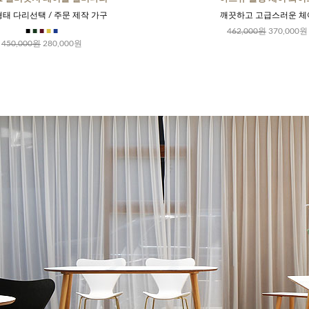
형태 다리선택 / 주문 제작 가구
깨끗하고 고급스러운 체
■
■
■
■
■
462,000원
370,000원
450,000원
280,000원