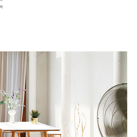
어
컬러 형태 다리선택 / 주문 제작 가구
■
■
■
■
■
450,000원
280,000원