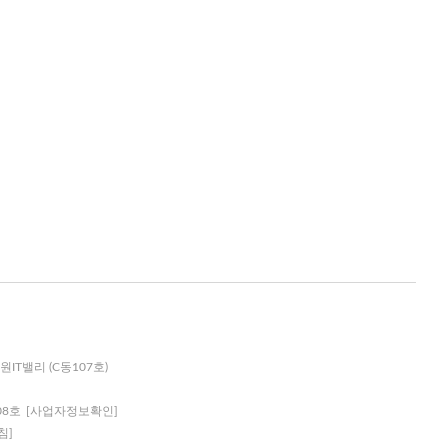
원IT밸리 (C동107호)
08호
[사업자정보확인]
침]