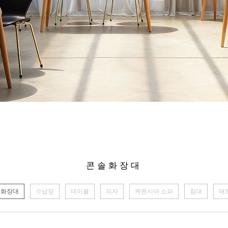
콘솔화장대
솔화장대
수납장
테이블
의자
케렌시아 소파
침대
매