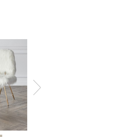
트
머스크 실버엣지 테이블 실버다리