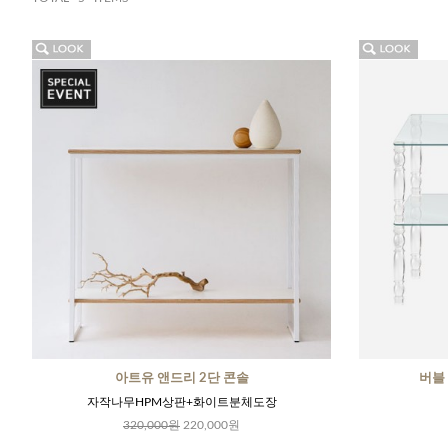
아트유 앤드리 2단 콘솔
버블
자작나무HPM상판+화이트분체도장
320,000원
220,000원