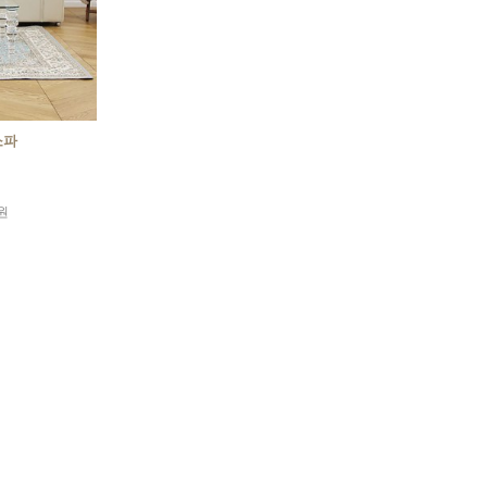
소파
0원