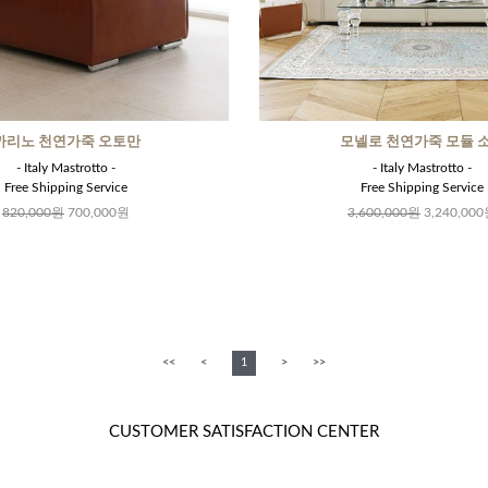
까리노 천연가죽 오토만
모넬로 천연가죽 모듈 
- Italy Mastrotto -
- Italy Mastrotto -
Free Shipping Service
Free Shipping Service
820,000원
700,000원
3,600,000원
3,240,00
<<
<
1
>
>>
CUSTOMER SATISFACTION CENTER