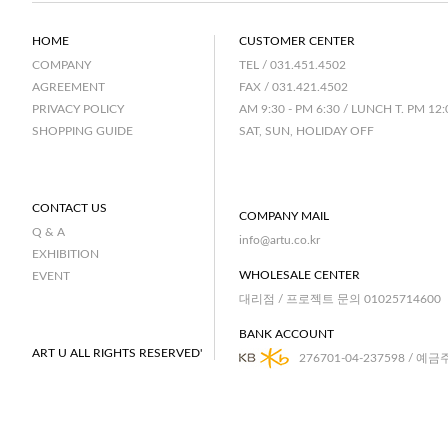
HOME
CUSTOMER CENTER
TEL / 031.451.4502
COMPANY
FAX / 031.421.4502
AGREEMENT
AM 9:30 - PM 6:30 / LUNCH T. PM 12:
PRIVACY POLICY
SAT, SUN, HOLIDAY OFF
SHOPPING GUIDE
CONTACT US
COMPANY MAIL
Q & A
info@artu.co.kr
EXHIBITION
WHOLESALE CENTER
EVENT
대리점 / 프로젝트 문의 01025714600
BANK ACCOUNT
ART U ALL RIGHTS RESERVED'
276701-04-237598 / 예금