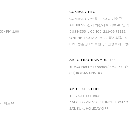
COMPANY INFO
COMPANY 아트유
CEO 이호준
ADDRESS 경기 의왕시 이미로 40 인덕
00 - PM 1:00
BUSINESS LICENCE 211-08-91112
ONLINE LICENCE 2022-경기의왕-02
CPO 정길영 / 박보민
[개인정보처리방
ART U INDONESIA ADDRESS
JI.Raya Prof Dr.IR soetami Km 8 Kp Bi
(PT) KODANARINDO
ARTU EXHIBITION
TEL / 031.451.4502
AM 9:30 - PM 6:30 / LUNCH T. PM 12:
주 : 아트유
SAT, SUN, HOLIDAY OFF