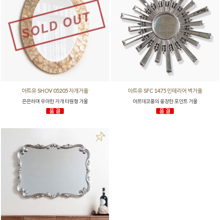
아트유 SHOV 05205 자개거울
아트유 SFC 1475 인테리어 벽거울
은은하며 우아한 자개 타원형 거울
아르데코풍의 웅장한 포인트 거울