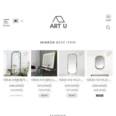
MIRROR
BEST ITEM
아트유 크레용 팔각 딥그린 주문제작 거울
아트유 스타 갤럭시 LED 미러골드 조명거울
아트유 스타 아니스 팔각 골드/로즈골드 전신거울
아트유 스타 아니스 팔각 골드 인테리어 벽거울
440,000원
720,000원
529,000원
280,000원
220,000원
720,000원
529,000원
208,000원