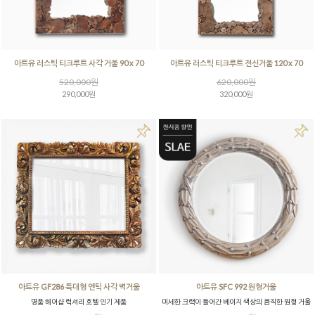
아트유 러스틱 티크루트 사각 거울 90 x 70
아트유 러스틱 티크루트 전신거울 120 x 70
520,000원
620,000원
290,000원
320,000원
아트유 GF286 특대형 엔틱 사각 벽거울
아트유 SFC 992 원형거울
명품 헤어샵 럭셔리 호텔 인기 제품
미세한 크랙이 들어간 베이지 색상의 큼직한 원형 거울