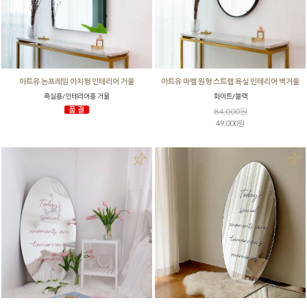
아트유 논프레임 아치형 인테리어 거울
아트유 마벨 원형 스트랩 욕실 인테리어 벽거울
욕실용/인테리어용 거울
화이트/블랙
84,000원
49,000원