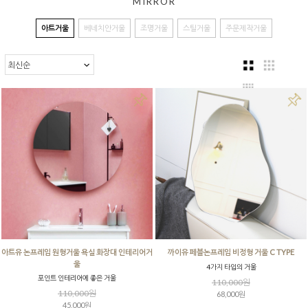
MIRROR
아트거울
베네치안거울
조명거울
스틸거울
주문제작거울
아트유 논프레임 원형거울 욕실 화장대 인테리어거
까이유 페블논프레임 비정형 거울 C TYPE
울
4가지 타입의 거울
포인트 인테리어에 좋은 거울
110,000원
110,000원
68,000원
45,000원