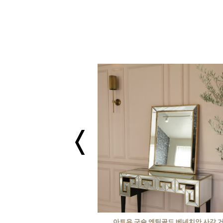
 베네치안 1단 화장대 콘솔
아트유 구슬 엔틱골드 베네치안 사각 