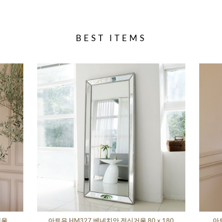
BEST ITEMS
거울
아트유 HM327 베네치안 전신거울 80 x 180
아