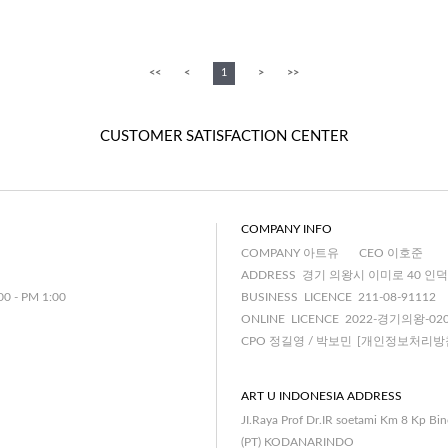
<<
<
1
>
>>
CUSTOMER SATISFACTION CENTER
COMPANY INFO
COMPANY 아트유
CEO 이호준
ADDRESS 경기 의왕시 이미로 40 인덕
00 - PM 1:00
BUSINESS LICENCE 211-08-91112
ONLINE LICENCE 2022-경기의왕-02
CPO 정길영 / 박보민
[개인정보처리방
ART U INDONESIA ADDRESS
JI.Raya Prof Dr.IR soetami Km 8 Kp Bi
(PT) KODANARINDO