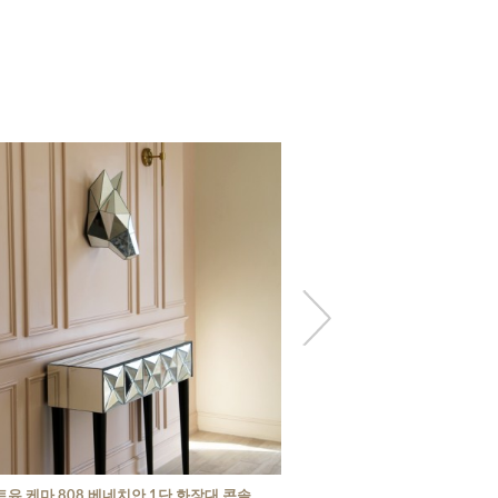
트유 케마 808 베네치안 1단 화장대 콘솔
아트유 구슬 엔틱골드 