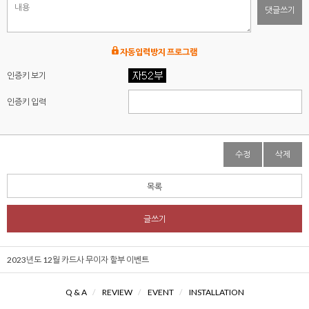
댓글쓰기
자동입력방지 프로그램
인증키 보기
인증키 입력
수정
삭제
목록
글쓰기
2023년도 12월 카드사 무이자 할부 이벤트
Q & A
/
REVIEW
/
EVENT
/
INSTALLATION