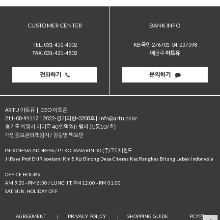
CUSTOMER CENTER
BANK INFO
TEL. 031-451-4502
KB국민 276701-04-237598
FAX. 031-421-4502
예금주
아트유
전화하기
문의하기
ARTU 아트유
|
CEO 이호준
211-08-91112
|
2022-경기의왕-0208호
|
info@artu.co.kr
경기도 의왕시 이미로 40 인덕원IT밸리 (C동107호)
개인정보관리책임자 / 정길영 박보민
INDONESIA ADDRESS / PT KODANARINDO (주)코다나린도
JI.Raya Prof Dr.IR soetami Km 8 Kp Binong Desa Citeras Kec Rangkas Bitung Lebak Indonesia
OFFICE HOURS
AM 9:30 - PM 6:30 / LUNCH T. PM 12:00 - PM 01:00
SAT, SUN, HOLIDAY OFF
AGREEMENT
|
PRIVACY POLICY
|
SHOPPING GUIDE
|
PC버전