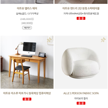
아트유 앨리스 체어
아트유 앤드리 2단 원형 소파테이블
실버&골드 / 3가지색상
자작나무HPM상판+화이트분체도장
248,000원
248,000원
아트유 이소루 마호가니 원목책상 컴퓨터책상
ALLE 1 PERSON FABRIC SOFA
아이보리 컬러