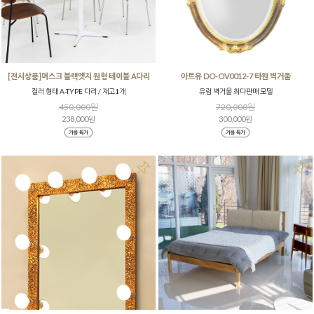
[전시상품]머스크 블랙엣지 원형 테이블 A다리
아트유 DO-OV0012-7 타원 벽거울
컬러 형태 A-TYPE 다리 / 재고1개
유럽 벽거울 최다판매 모델
450,000원
720,000원
238,000원
300,000원