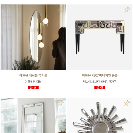
아트유 베르블 벽거울
아트유 7107 베네치안 콘솔
논프레임 미러
방송에서 보던 베네치안가구