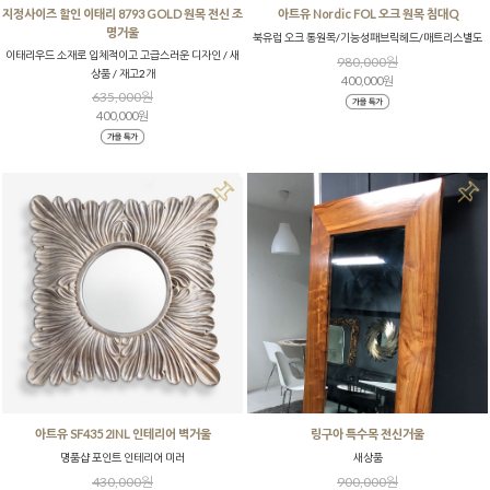
지정사이즈 할인 이태리 8793 GOLD 원목 전신 조
아트유 Nordic FOL 오크 원목 침대Q
명거울
북유럽 오크 통원목/기능성패브릭헤드/매트리스별도
이태리우드 소재로 입체적이고 고급스러운 디자인 / 새
980,000원
상품 / 재고2개
400,000원
635,000원
400,000원
아트유 SF435 2INL 인테리어 벽거울
링구아 특수목 전신거울
명품샵 포인트 인테리어 미러
새상품
430,000원
900,000원