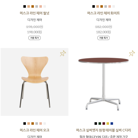
■
■
■
■
■
■
■
■
■
■
■
■
머스크 라인 체어 월넛
머스크 라인 체어 화이트
디자인 체어
디자인 체어
198,000원
182,000원
198,000원
182,000원
■
■
■
■
■
■
■
■
■
■
■
머스크 라인 체어 오크
머스크 실버엣지 원형 테이블 실버 C다리
디자인 체어
컬러 형태 C-TYPE 다리 / 주문 제작 가구