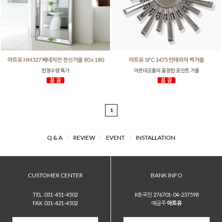
아트유 HM327 베네치안 전신거울 80 x 180
아트유 SFC 1475 인테리어 벽거울
한정수량 특가
아르데코풍의 웅장한 포인트 거울
1
Q & A
/
REVIEW
/
EVENT
/
INSTALLATION
CUSTOMER CENTER
BANK INFO
TEL. 031-451-4502
KB국민 276701-04-237598
FAX. 031-421-4502
예금주
아트유