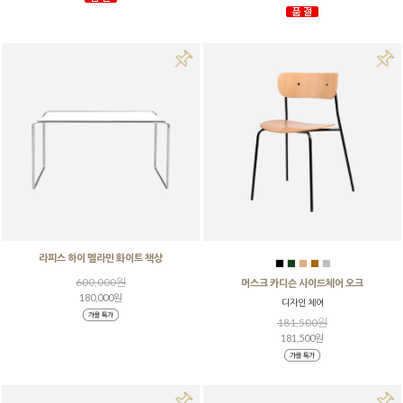
라피스 하이 멜라민 화이트 책상
■
■
■
■
■
600,000원
머스크 카디슨 사이드체어 오크
180,000원
디자인 체어
181,500원
181,500원