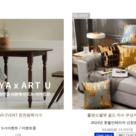
AYA EVENT 천연원목가구
홀랜드벨벳 골드 자수 쿠션커
2023년 호텔인테리어 선정
1+1이벤트 / 이벤트중
53,000원
24,000원
0원