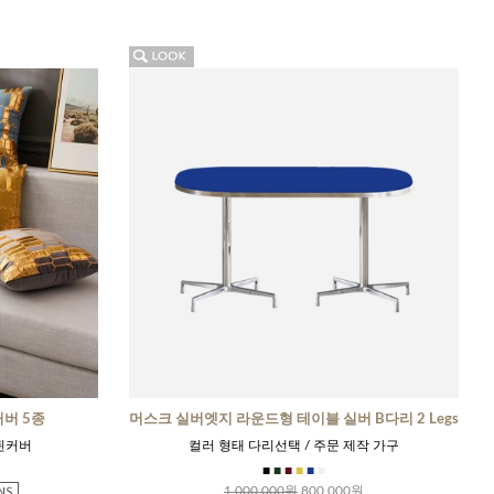
버 5종
머스크 실버엣지 라운드형 테이블 실버 B다리 2 Legs
된커버
컬러 형태 다리선택 / 주문 제작 가구
■
■
■
■
■
■
1,000,000원
800,000원