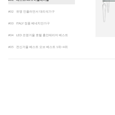
#02
유명 인플러언서 대리석가구
#03
ITALY 정품 베네치안가구
#04
LED 조명거울 호텔 홈인테리어 베스트
#05
전신거울 베스트 오브 베스트 1위~4위