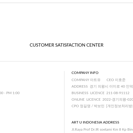
CUSTOMER SATISFACTION CENTER
COMPANY INFO
COMPANY 아트유
CEO 이호준
ADDRESS 경기 의왕시 이미로 40 인덕
00 - PM 1:00
BUSINESS LICENCE 211-08-91112
ONLINE LICENCE 2022-경기의왕-02
CPO 정길영 / 박보민
[개인정보처리방
ART U INDONESIA ADDRESS
JI.Raya Prof Dr.IR soetami Km 8 Kp Bi