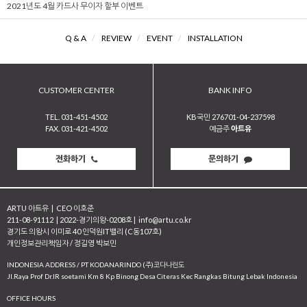
2021년도 4월 카드사 무이자 할부 이벤트
Q & A
/
REVIEW
/
EVENT
/
INSTALLATION
CUSTOMER CENTER
BANK INFO
TEL. 031-451-4502
KB국민 276701-04-237598
FAX. 031-421-4502
예금주
아트유
전화하기
문의하기
ARTU 아트유
|
CEO 이호준
211-08-91112
|
2022-경기의왕-0208호
|
info@artu.co.kr
경기도 의왕시 이미로 40 인덕원IT밸리 (C동107호)
개인정보관리책임자 / 정길영 박보민
INDONESIA ADDRESS / PT KODANARINDO (주)코다나린도
JI.Raya Prof Dr.IR soetami Km 8 Kp Binong Desa Citeras Kec Rangkas Bitung Lebak Indonesia
OFFICE HOURS