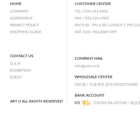
HOME
CUSTOMER CENTER
TEL / 031.451.4502
COMPANY
FAX / 031.421.4502
AGREEMENT
AM 9:30 - PM 6:30 / LUNCH T. PM 12:
PRIVACY POLICY
SAT, SUN, HOLIDAY OFF
SHOPPING GUIDE
CONTACT US
COMPANY MAIL
Q & A
info@artu.co.kr
EXHIBITION
WHOLESALE CENTER
EVENT
대리점 / 프로젝트 문의 01025714600
BANK ACCOUNT
ART U ALL RIGHTS RESERVED'
276701-04-237598 / 예금