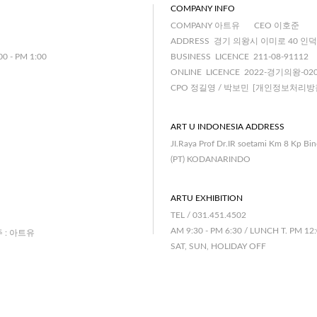
COMPANY INFO
COMPANY 아트유
CEO 이호준
ADDRESS 경기 의왕시 이미로 40 인덕
00 - PM 1:00
BUSINESS LICENCE 211-08-91112
ONLINE LICENCE 2022-경기의왕-02
CPO 정길영 / 박보민
[개인정보처리방
ART U INDONESIA ADDRESS
JI.Raya Prof Dr.IR soetami Km 8 Kp Bi
(PT) KODANARINDO
ARTU EXHIBITION
TEL / 031.451.4502
AM 9:30 - PM 6:30 / LUNCH T. PM 12:
주 : 아트유
SAT, SUN, HOLIDAY OFF