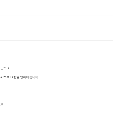
인
하여
부가하셔야 함을
양해바랍니다.
00