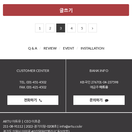
글쓰기
1
2
3
4
5
Q & A
/
REVIEW
/
EVENT
/
INSTALLATION
CUSTOMER CENTER
BANK INFO
TEL. 031-451-4502
KB국민 276701-04-237598
FAX. 031-421-4502
예금주
아트유
전화하기
문의하기
ARTU 아트유
|
CEO 이호준
211-08-91112
|
2022-경기의왕-0208호
|
info@artu.co.kr
경기도 의왕시 이미로 40 인덕원IT밸리 (C동107호)