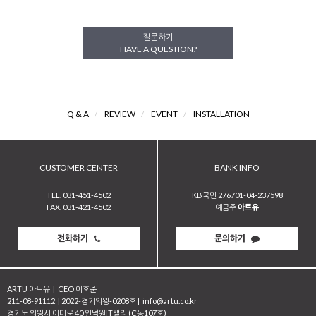
질문하기
HAVE A QUESTION?
Q & A
/
REVIEW
/
EVENT
/
INSTALLATION
CUSTOMER CENTER
BANK INFO
TEL. 031-451-4502
KB국민 276701-04-237598
FAX. 031-421-4502
예금주
아트유
전화하기
문의하기
ARTU 아트유
|
CEO 이호준
211-08-91112
|
2022-경기의왕-0208호
|
info@artu.co.kr
경기도 의왕시 이미로 40 인덕원IT밸리 (C동107호)