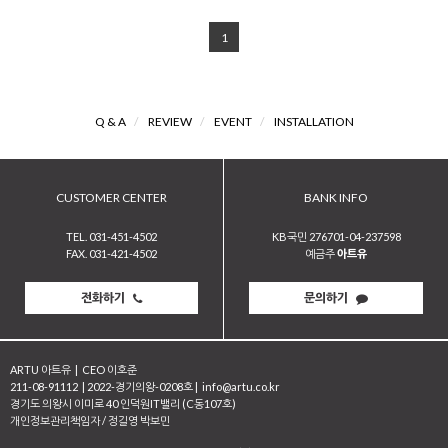
1
Q & A
/
REVIEW
/
EVENT
/
INSTALLATION
CUSTOMER CENTER
BANK INFO
TEL. 031-451-4502
KB국민 276701-04-237598
FAX. 031-421-4502
예금주
아트유
전화하기
문의하기
ARTU 아트유
|
CEO 이호준
211-08-91112
|
2022-경기의왕-0208호
|
info@artu.co.kr
경기도 의왕시 이미로 40 인덕원IT밸리 (C동107호)
개인정보관리책임자 / 정길영 박보민