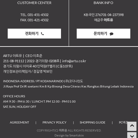
CUSTOMER CENTER
BANK INFO
TEL. 031-451-4502
KB국민 276701-04-237598
FAX. 031-421-4502
예금주
아트유
전화하기
문의하기
ARTU 아트유
|
CEO 이호준
211-08-91112
|
2022-경기의왕-0208호
|
info@artu.co.kr
경기도 의왕시 이미로 40 인덕원IT밸리 (C동107호)
개인정보관리책임자 / 정길영 박보민
INDONESIA ADDRESS / PT KODANARINDO (주)코다나린도
JI.Raya Prof Dr.IR soetami Km 8 Kp Binong Desa Citeras Kec Rangkas Bitung Lebak Indonesia
OFFICE HOURS
AM 9:30 - PM 6:30 / LUNCH T. PM 12:00 - PM 01:00
SAT, SUN, HOLIDAY OFF
AGREEMENT
|
PRIVACY POLICY
|
SHOPPING GUIDE
|
PC버전
COPYRIGHT(C)
아트유
ALL RIGHTS RESERVED.