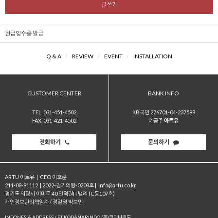
글쓰기
현금영수증 발급
Q & A
/
REVIEW
/
EVENT
/
INSTALLATION
CUSTOMER CENTER
BANK INFO
TEL. 031-451-4502
KB국민 276701-04-237598
FAX. 031-421-4502
예금주
아트유
전화하기
문의하기
ARTU 아트유
|
CEO 이호준
211-08-91112
|
2022-경기의왕-0208호
|
info@artu.co.kr
경기도 의왕시 이미로 40 인덕원IT밸리 (C동107호)
개인정보관리책임자 / 정길영 박보민
INDONESIA ADDRESS / PT KODANARINDO (주)코다나린도