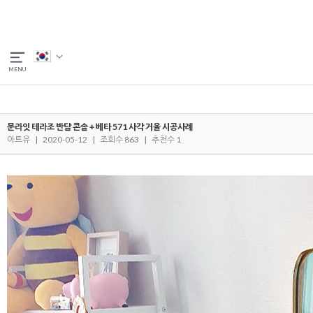
문라잇 테라조 반달 콘솔 + 베타 571 사각 거울 시공사례
아트유
|
2020-05-12
|
조회수 863
|
추천수 1