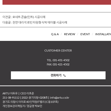
이전글 :
오네트 콘솔(민트) 시공사례
다음글 :
천연 대리석 로빈 타원형 식탁 테이블 시공사례
Q & A
/
REVIEW
/
EVENT
/
INSTALLAT
CUSTOMER CENTER
TEL. 031-451-4502
FAX. 031-421-4502
전화하기
ARTU 아트유
|
CEO 이호준
211-08-91112
|
2022-경기의왕-0208호
|
info@artu.co.kr
경기도 의왕시 이미로 40 인덕원IT밸리 (C동107호)
개인정보관리책임자 / 정길영 박보민