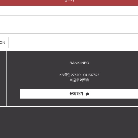
ION
BANK INFO
KB국민 276701-04-237598
예금주
아트유
문의하기