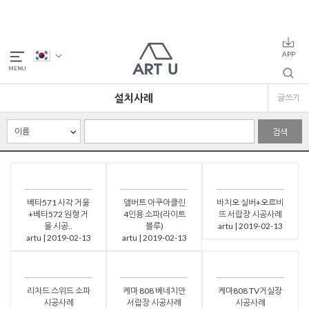
설치사례
글쓰기
검색
베타571 사각 거울
앨버트 아쿠아클린
바치오 실버+오르비
+베타572 원형 거
4인용 소파(라이트
뜨 서랍장 시공사례
울 시공..
블루)
artu | 2019-02-13
artu | 2019-02-13
artu | 2019-02-13
리차드 스위드 소파
케마 808 베네치안
케마808 TV거실장
시공사례
서랍장 시공사례
시공사례