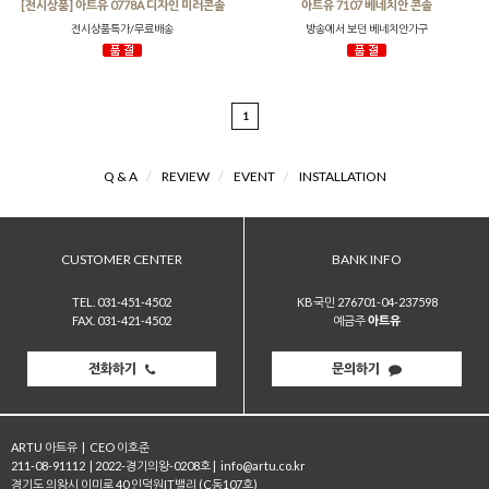
[전시상품] 아트유 0778A 디자인 미러콘솔
아트유 7107 베네치안 콘솔
전시상품특가/무료배송
방송에서 보던 베네치안가구
1
Q & A
/
REVIEW
/
EVENT
/
INSTALLATION
CUSTOMER CENTER
BANK INFO
TEL. 031-451-4502
KB국민 276701-04-237598
FAX. 031-421-4502
예금주
아트유
전화하기
문의하기
ARTU 아트유
|
CEO 이호준
211-08-91112
|
2022-경기의왕-0208호
|
info@artu.co.kr
경기도 의왕시 이미로 40 인덕원IT밸리 (C동107호)