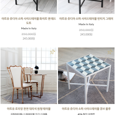
아트유 쥬디아 소파 사이드테이블 화이트 앤 레드
아트유 쥬디아 소파 사이드테이블 빈티지 그레이
도트
Made In Italy
Made In Italy
350,000원
350,000원
245,000원
245,000원
아트유 로리앙 천연 대리석 원형 테이블
아트유 쥬디아 소파 사이드테이블 큐브 블루
식탁테이블/소파테이블 인기 신제품
40% 할인 이벤트