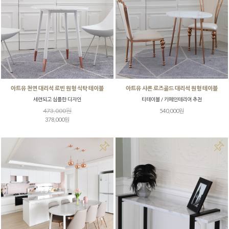
아트유 천연 대리석 로빈 원형 식탁 테이블
아트유 샤론 로즈골드 대리석 원형 테이블
세련되고 심플한 디자인
티테이블 / 카페인테리어 추천
473,000원
540,000원
378,000원