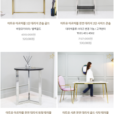
아트유 아르마블 1단 대리석 콘솔 골드
아트유 아르마블 천연 대리석 2단 사이드 콘솔
비앙코카라라 / 발색골드
대리석종류 사이즈 변경 가능 / 고객센터
T031.451.4502
650,000원
717,000원
520,000원
530,000원
아트유 아르마블 천연 대리석 원형 테이블
아트유 샤론 천연 대리석 골드 식탁 테이블