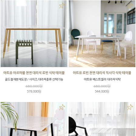
아트유 아르마블 천연 대리석 로빈 식탁 테이블
아트유 로빈 천연 대리석 직사각 식탁 테이블
골드철재분체도장 / 사이즈,대리석종류 선택가능
아트유 베스트셀러 대리석식탁
680,000원
680,000원
578,000원
544,000원