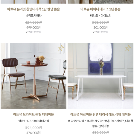
아트유 문라잇 천연대리석 1단 반달 콘솔
아트유 메이디 테라조 1단 콘솔
비앙코카라라
테라조 / 아이보리
624,000원
503,000원
499,000원
301,000원
아트유 브라이트 원형 티테이블
아트유 아르마블 천연 대리석 레브 식탁 테이블
깔끔한 디자인의 티테이블
비앙코카라라 / 철재분체도장 선택가능 / 사이즈,대리석
종류 선택가능
594,000원
680,000원
476,000원