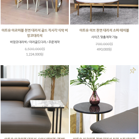
아트유 아르마블 천연 대리석 골드 직사각 식탁 비
아트유 이브 천연 대리석 소파 테이블
앙코대리석
사이즈 맞춤제작 가능
비앙코대리석 / 미러골드다리 / 주문제작
700,000원
1,530,000원
490,000원
1,224,000원