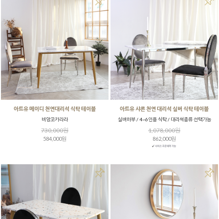
아트유 메이디 천연대리석 식탁 테이블
아트유 샤론 천연 대리석 실버 식탁 테이블
비앙코카라라
실버하부 / 4~6인용 식탁 / 대리석종류 선택가능
730,000원
1,078,000원
584,000원
862,000원