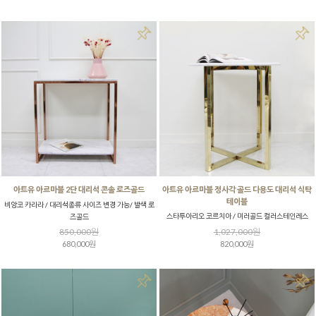
아트유 아르마블 2단 대리석 콘솔 로즈골드
아트유 아르마블 정사각 골드 다용도 대리석 식탁
테이블
비앙코 카라라 / 대리석종류 사이즈 변경 가능/ 발색 로
스타투아리오 코르치아 / 미러골드 컬러스테인레스
즈골드
850,000원
1,027,000원
680,000원
820,000원