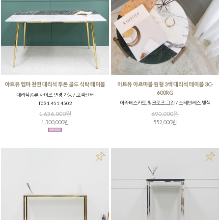
아트유 엠마 천연 대리석 투톤 골드 식탁 테이블
아트유 아르마블 원형 3색 대리석 테이블 3C-
600RG
대리석종류 사이즈 변경 가능 / 고객센터
아라베스카토,핑크로즈,그린 / 스테인레스 발색
T031.451.4502
1,636,000원
690,000원
1,300,000원
552,000원