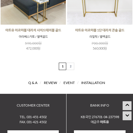
아트유 아르마블 대리석 사이드테이블 골드
아트유 아르마블 1단 대리석 콘솔 골드
아라베스카토 / 발색골드
라일락 / 발색골드
590,000원
700,000원
472,000원
560,000원
1
2
Q & A
/
REVIEW
/
EVENT
/
INSTALLATION
CUSTOMER CENTER
BANK INFO
TEL. 031-451-4502
KB국민 276701-04-237598
FAX. 031-421-4502
예금주
아트유