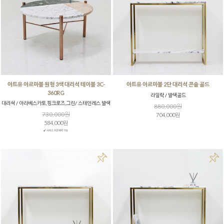
아트유 아르마블 원형 3색 대리석 테이블 3C-
아트유 아르마블 2단 대리석 콘솔 골드
360RG
라일락 / 발색골드
대리석 / 아라베스카토,핑크로즈,그린/ 스테인레스 발색
880,000원
730,000원
704,000원
584,000원