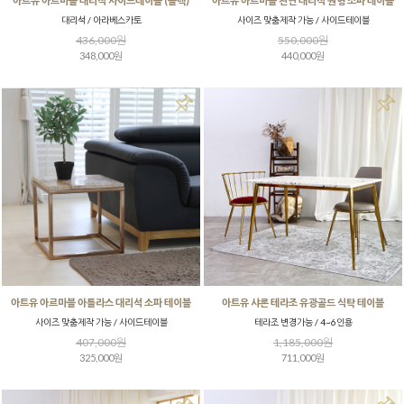
아트유 아르마블 대리석 사이드테이블 (블랙)
아트유 아르마블 천연 대리석 원형 소파 테이블
대리석 / 아라베스카토
사이즈 맞춤제작 가능 / 사이드테이블
436,000원
550,000원
348,000원
440,000원
아트유 아르마블 아틀라스 대리석 소파 테이블
아트유 샤론 테라조 유광골드 식탁 테이블
사이즈 맞춤제작 가능 / 사이드테이블
테라조 변경가능 / 4~6인용
407,000원
1,185,000원
325,000원
711,000원