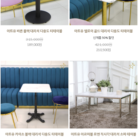
아트유 바론 블랙 대리석 다용도 티테이블
아트유 엘로이 골드 대리석 다용도 티테이블
신제품 50% 할인
315,000원
421,000원
189,000원
210,500원
아트유 카이소 블랙 대리석 다용도 티테이블
아트유 아르마블 로엔 직사각 대리석 소파 테이블