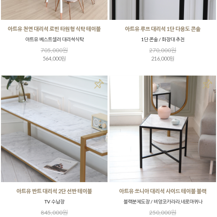
아트유 천연 대리석 로빈 타원형 식탁 테이블
아트유 루프 대리석 1단 다용도 콘솔
아트유 베스트셀러 대리석식탁
1단 콘솔 / 화장대 추천
705,000원
270,000원
564,000원
216,000원
아트유 반트 대리석 2단 선반 테이블
아트유 쏘니아 대리석 사이드 테이블 블랙
TV 수납장
블랙분체도장 / 비앙코카라라,네로마퀴나
845,000원
250,000원