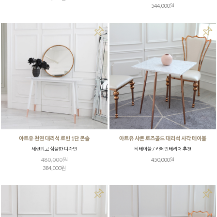
544,000원
아트유 천연 대리석 로빈 1단 콘솔
아트유 샤론 로즈골드 대리석 사각 테이블
세련되고 심플한 디자인
티테이블 / 카페인테리어 추천
480,000원
450,000원
384,000원