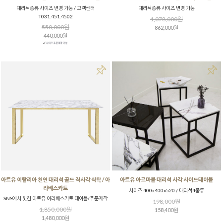
대리석종류 사이즈 변경 가능 / 고객센터
대리석종류 사이즈 변경 가능
T031.451.4502
1,078,000원
550,000원
862,000원
440,000원
아트유 이탈리아 천연 대리석 골드 직사각 식탁 / 아
아트유 아르마블 대리석 사각 사이드테이블
라베스카토
사이즈 400x400x520 / 대리석4종류
SNS에서 핫한 아트유 아라베스카토 테이블/주문제작
198,000원
1,850,000원
158,400원
1,480,000원