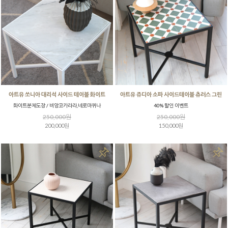
아트유 쏘니아 대리석 사이드 테이블 화이트
아트유 쥬디아 소파 사이드테이블 츄러스 그린
화이트분체도장 / 비앙코카라라,네로마퀴나
40% 할인 이벤트
250,000원
250,000원
200,000원
150,000원