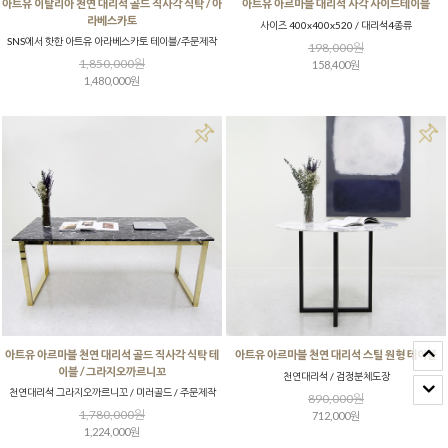
아트유 이탈리아 천연 대리석 골드 직사각 식탁 / 아
아트유 아르마블 대리석 사각 사이드테이블
라베스카토
사이즈 400x400x520 / 대리석4종류
SNS에서 핫한 아트유 아라베스카토 테이블/주문제작
198,000원
1,850,000원
158,400원
1,480,000원
아트유 아르마블 천연 대리석 골드 직사각 식탁 테
아트유 아르마블 천연 대리석 스틸 원형 테이블
이블 / 그라지오까르니꼬
천연대리석 / 검정분체도장
천연대리석 그라지오까르니꼬 / 미러골드 / 주문제작
890,000원
1,780,000원
712,000원
1,224,000원