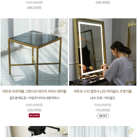
760,000원
688,000원
688,000원
아트유 아르마블 그랑디르 대리석 사이드 테이블
아트유 스타 갤럭시 LED 미러골드 조명거울
골드분체도장 / 비앙코카라라,네로마퀴나
LED 조명 / 미러골드
250,000원
720,000원
200,000원
720,000원