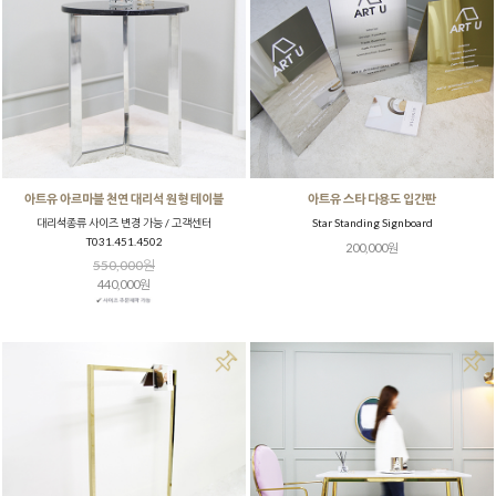
아트유 아르마블 천연 대리석 원형 테이블
아트유 스타 다용도 입간판
대리석종류 사이즈 변경 가능 / 고객센터
Star Standing Signboard
T031.451.4502
200,000원
550,000원
440,000원