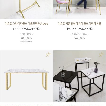
아트유 스타 미러골드 다용도 행거 A type
아트유 샤론 천연 대리석 골드 식탁 테이블
원하시는 사이즈로 제작 가능
대리석종류 사이즈 변경 가능
580,000원
1,078,000원
400,000원
862,000원