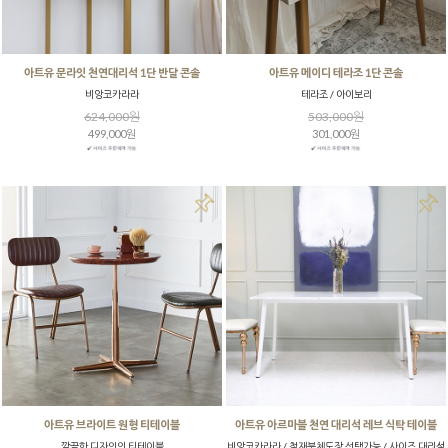
아트유 문라잇 천연대리석 1단 반달 콘솔
아트유 메이디 테라조 1단 콘솔
비앙코카라라
테라조 / 아이보리
624,000원
503,000원
499,000원
301,000원
아트유 브라이트 원형 티테이블
아트유 아르마블 천연 대리석 레브 식탁 테이블
깔끔한 디자인의 티테이블
비앙코카라라 / 철재분체도장 선택가능 / 사이즈,대리석