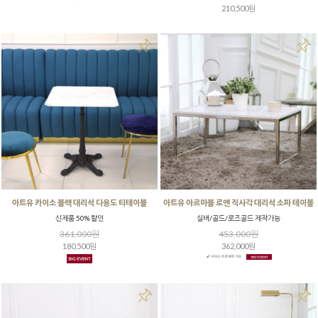
210,500원
아트유 카이소 블랙 대리석 다용도 티테이블
아트유 아르마블 로엔 직사각 대리석 소파 테이블
신제품 50% 할인
실버/골드/로즈골드 제작가능
361,000원
453,000원
180,500원
362,000원