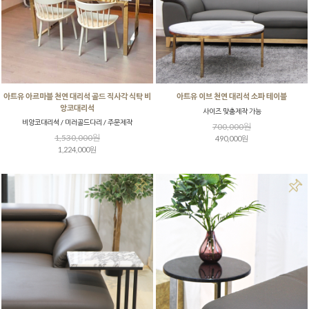
아트유 아르마블 천연 대리석 골드 직사각 식탁 비
아트유 이브 천연 대리석 소파 테이블
앙코대리석
사이즈 맞춤제작 가능
비앙코대리석 / 미러골드다리 / 주문제작
700,000원
1,530,000원
490,000원
1,224,000원