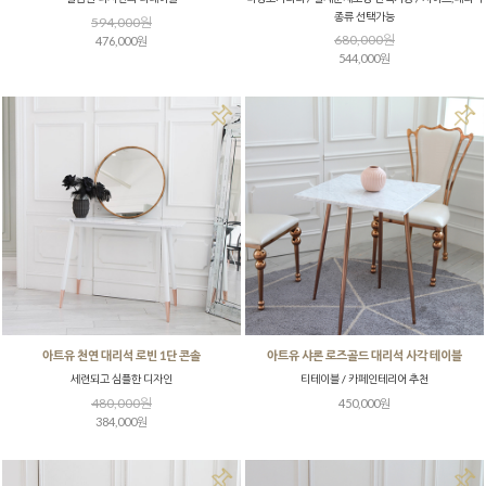
종류 선택가능
594,000원
680,000원
476,000원
544,000원
아트유 천연 대리석 로빈 1단 콘솔
아트유 샤론 로즈골드 대리석 사각 테이블
세련되고 심플한 디자인
티테이블 / 카페인테리어 추천
480,000원
450,000원
384,000원