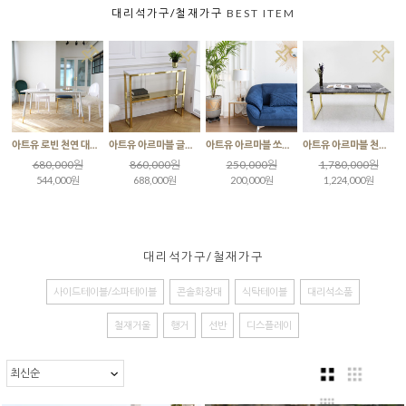
대리석가구/철재가구
BEST ITEM
아트유 로빈 천연 대리석 직사각 식탁 테이블
아트유 아르마블 글램 대리석 2단 콘솔 테이블
아트유 아르마블 쏘니아 대리석 사이드테이블
아트유 아르마블 천연 대리석 골드 직사각 식탁 테이블 / 그라지오까르니꼬
680,000원
860,000원
250,000원
1,780,000원
544,000원
688,000원
200,000원
1,224,000원
대리석가구/철재가구
사이드테이블/소파테이블
콘솔화장대
식탁테이블
대리석소품
철재거울
행거
선반
디스플레이