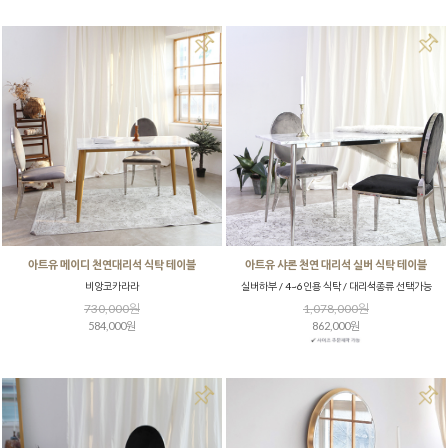
아트유 메이디 천연대리석 식탁 테이블
아트유 샤론 천연 대리석 실버 식탁 테이블
비앙코카라라
실버하부 / 4~6인용 식탁 / 대리석종류 선택가능
730,000원
1,078,000원
584,000원
862,000원