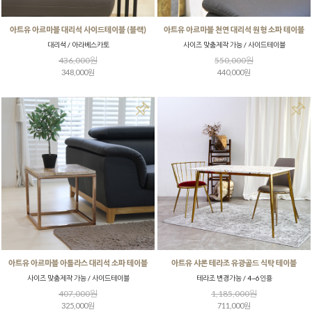
아트유 아르마블 대리석 사이드테이블 (블랙)
아트유 아르마블 천연 대리석 원형 소파 테이블
대리석 / 아라베스카토
사이즈 맞춤제작 가능 / 사이드테이블
436,000원
550,000원
348,000원
440,000원
아트유 아르마블 아틀라스 대리석 소파 테이블
아트유 샤론 테라조 유광골드 식탁 테이블
사이즈 맞춤제작 가능 / 사이드테이블
테라조 변경가능 / 4~6인용
407,000원
1,185,000원
325,000원
711,000원