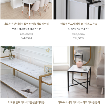
아트유 천연 대리석 로빈 타원형 식탁 테이블
아트유 루프 대리석 1단 다용도 콘솔
아트유 베스트셀러 대리석식탁
1단 콘솔 / 화장대 추천
705,000원
270,000원
564,000원
216,000원
아트유 반트 대리석 2단 선반 테이블
아트유 쏘니아 대리석 사이드 테이블 블랙