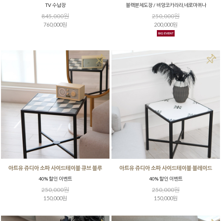
TV 수납장
블랙분체도장 / 비앙코카라라,네로마퀴나
845,000원
250,000원
760,000원
200,000원
아트유 쥬디아 소파 사이드테이블 큐브 블루
아트유 쥬디아 소파 사이드테이블 블레이드
40% 할인 이벤트
40% 할인 이벤트
250,000원
250,000원
150,000원
150,000원