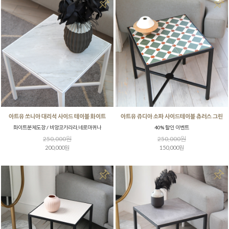
아트유 쏘니아 대리석 사이드 테이블 화이트
아트유 쥬디아 소파 사이드테이블 츄러스 그린
화이트분체도장 / 비앙코카라라,네로마퀴나
40% 할인 이벤트
250,000원
250,000원
200,000원
150,000원