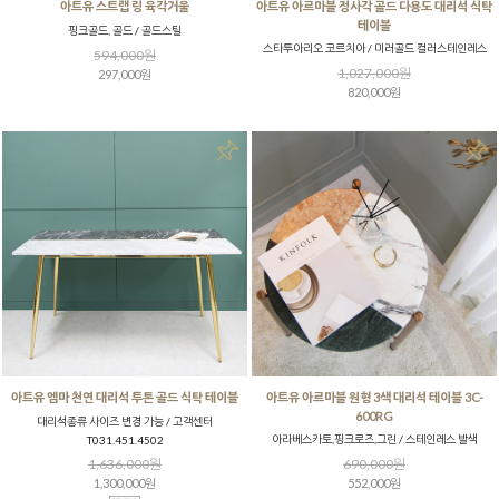
아트유 스트랩 링 육각거울
아트유 아르마블 정사각 골드 다용도 대리석 식탁
테이블
핑크골드, 골드 / 골드스틸
스타투아리오 코르치아 / 미러골드 컬러스테인레스
594,000원
1,027,000원
297,000원
820,000원
아트유 엠마 천연 대리석 투톤 골드 식탁 테이블
아트유 아르마블 원형 3색 대리석 테이블 3C-
600RG
대리석종류 사이즈 변경 가능 / 고객센터
아라베스카토,핑크로즈,그린 / 스테인레스 발색
T031.451.4502
1,636,000원
690,000원
1,300,000원
552,000원