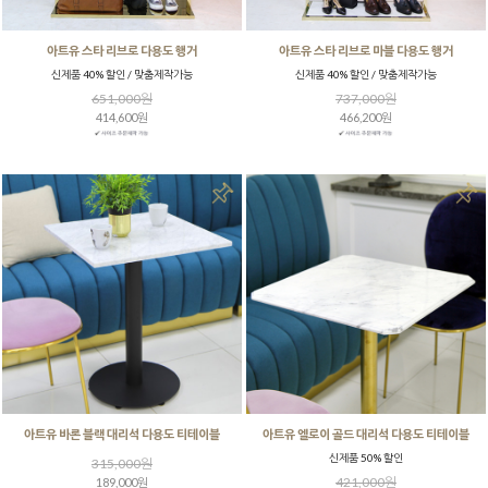
아트유 스타 리브로 다용도 행거
아트유 스타 리브로 마블 다용도 행거
신제품 40% 할인 / 맞춤제작가능
신제품 40% 할인 / 맞춤제작가능
651,000원
737,000원
414,600원
466,200원
아트유 바론 블랙 대리석 다용도 티테이블
아트유 엘로이 골드 대리석 다용도 티테이블
신제품 50% 할인
315,000원
421,000원
189,000원