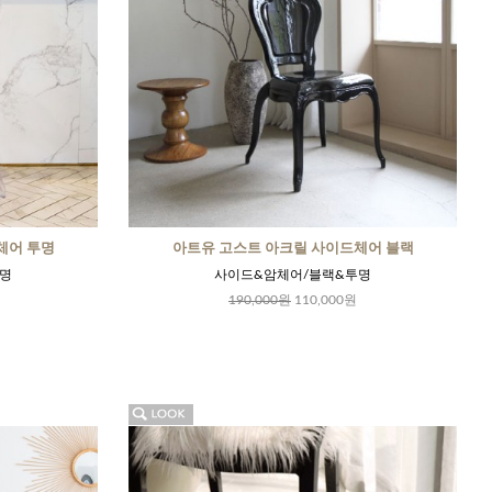
체어 투명
아트유 고스트 아크릴 사이드체어 블랙
명
사이드&암체어/블랙&투명
190,000원
110,000원