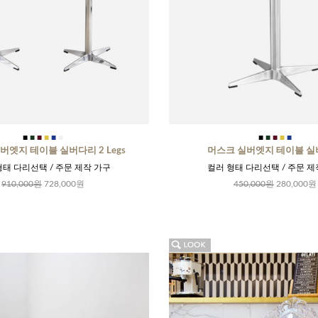
■
■
■
■
■
■
■
■
■
■
■
버엣지 테이블 실버다리 2 Legs
머스크 실버엣지 테이블 
형태 다리선택 / 주문 제작 가구
컬러 형태 다리선택 / 주문 제
910,000원
728,000원
450,000원
280,000원