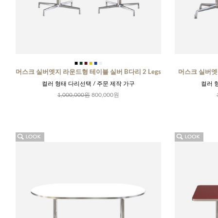
■
■
■
■
■
■
머스크 실버엣지 라운드형 테이블 실버 B다리 2 Legs
머스크 실버엣지
컬러 형태 다리선택 / 주문 제작 가구
컬러 
1,000,000원
800,000원