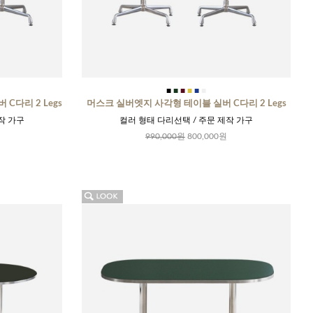
■
■
■
■
■
■
C다리 2 Legs
머스크 실버엣지 사각형 테이블 실버 C다리 2 Legs
작 가구
컬러 형태 다리선택 / 주문 제작 가구
990,000원
800,000원