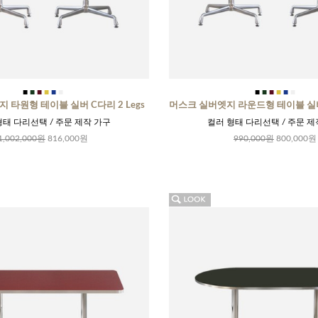
■
■
■
■
■
■
■
■
■
■
■
■
 타원형 테이블 실버 C다리 2 Legs
머스크 실버엣지 라운드형 테이블 실버 
형태 다리선택 / 주문 제작 가구
컬러 형태 다리선택 / 주문 제
1,002,000원
816,000원
990,000원
800,000원