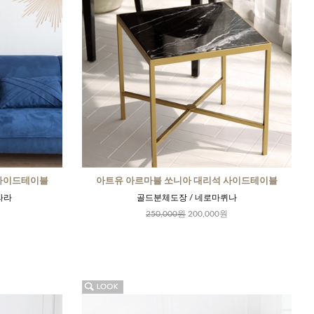
 사이드테이블
아트유 아르마블 쏘니아 대리석 사이드테이블
라라
골드분체도장 / 네로마퀴나
250,000원
200,000원