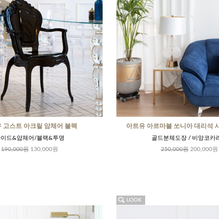
 고스트 아크릴 암체어 블랙
아트유 아르마블 쏘니아 대리석
이드&암체어/블랙&투명
골드분체도장 / 비앙코카
190,000원
130,000원
250,000원
200,000원