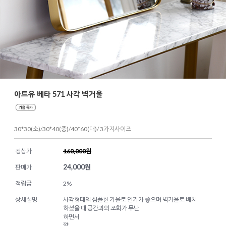
아트유 베타 571 사각 벽거울
30*30(소)/30*40(중)/40*60(대)/ 3가지사이즈
정상가
160,000원
24,000
원
판매가
적립금
2%
상세설명
사각형태의 심플한 거울로 인기가 좋으며 벽거울로 배치
하셨을 때 공간과의 조화가 무난
하면서
깔