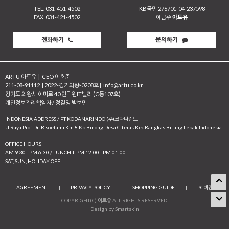
TEL. 031-451-4502
KB국민 276701-04-237598
FAX. 031-421-4502
예금주
아트유
전화하기
문의하기
ARTU 아트유
|
CEO 이호준
211-08-91112
|
2022-경기의왕-0208호
|
info@artu.co.kr
경기도 의왕시 이미로 40 인덕원IT밸리 (C동107호)
개인정보관리책임자 / 정길영 박보민
INDONESIA ADDRESS / PT KODANARINDO (주)코다나린도
JI.Raya Prof Dr.IR soetami Km 8 Kp Binong Desa Citeras Kec Rangkas Bitung Lebak Indonesia
OFFICE HOURS
AM 9:30 - PM 6:30 / LUNCH T. PM 12:00 - PM 01:00
SAT, SUN, HOLIDAY OFF
AGREEMENT
|
PRIVACY POLICY
|
SHOPPING GUIDE
|
PC버전
COPYRIGHT(C)
아트유
ALL RIGHTS RESERVED.