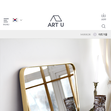
MIRROR
아트거울