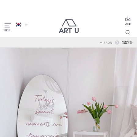
MIRROR
아트거울