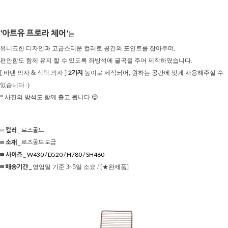
'아트유 프로라 체어'
는
유니크한 디자인과 고급스러운 컬러로 공간의 포인트를 잡아주며,
편안함도 함께 유지 할 수 있도록 좌방석에 굴곡을 주어 제작하였습니다.
2가지
[ 바텐 의자 & 식탁 의자 ]
높이로 제작되어, 원하는 공간에 맞게 사용해주실 수
있습니다 :)
* 사진의 방석도 함께 출고 됩니다 😊
≡ 컬러
_ 로즈골드
≡ 소재
_ 로즈골드 도금
≡ 사이즈
_
W430 / D520 / H780 / SH460
≡ 배송기간 _
영업일 기준 3~5일 소요 / [★완제품]