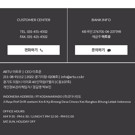
CUSTOMER CENTER
BANK INFO
TEL. 031-451-4502
KB국민 276701-04-237598
FAX. 031-421-4502
예금주
아트유
전화하기
문의하기
ARTU 아트유
|
CEO 이호준
211-08-91112
|
2022-경기의왕-0208호
|
info@artu.co.kr
경기도 의왕시 이미로 40 인덕원IT밸리 (C동107호)
개인정보관리책임자 / 정길영 박보민
INDONESIA ADDRESS / PT KODANARINDO (주)코다나린도
JI.Raya Prof Dr.IR soetami Km 8 Kp Binong Desa Citeras Kec Rangkas Bitung Lebak Indonesia
OFFICE HOURS
AM 9:30 - PM 6:30 / LUNCH T. PM 12:00 - PM 01:00
SAT, SUN, HOLIDAY OFF