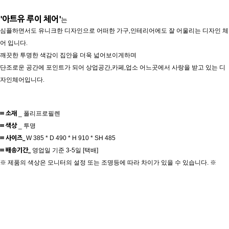
'아트유 루이 체어'
는
심플하면서도 유니크한 디자인으로 어떠한 가구,인테리어에도 잘 어울리는 디자인 체
어 입니다.
깨끗한 투명한 색감이 집안을 더욱 넓어보이게하며
단조로운 공간에 포인트가 되어 상업공간,카페,업소 어느곳에서 사랑을 받고 있는 디
자인체어입니다.
≡ 소재
_ 폴리프로필렌
≡ 색상
_ 투명
≡ 사이즈
_
W 385 * D 490 * H 910 * SH 485
≡ 배송기간_
영업일 기준 3-5일 [택배]
※ 제품의 색상은 모니터의 설정 또는 조명등에 따라 차이가 있을 수 있습니다. ※