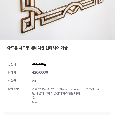
아트유 샤르망 베네치안 인테리어 거울
정상가
680,000원
420,000
원
판매가
적립금
2%
상세설명
기하학 형태의 브론즈 컬러의 프레임과 고급스럽게 면취
된 거울의 조화가 공간의 화려함을 더해
줍
니다