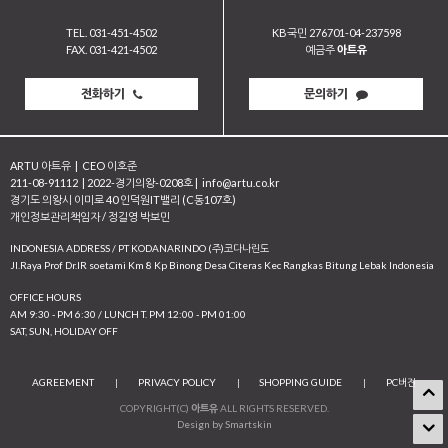
TEL. 031-451-4502
KB국민 276701-04-237598
FAX. 031-421-4502
예금주
아트유
전화하기
문의하기
ARTU 아트유
|
CEO 이호준
211-08-91112
|
2022-경기의왕-0208호
|
info@artu.co.kr
경기도 의왕시 이미로 40 인덕원IT밸리 (C동107호)
개인정보관리책임자 / 정길영 박보민
INDONESIA ADDRESS / PT KODANARINDO (주)코다나린도
JI.Raya Prof Dr.IR soetami Km 8 Kp Binong Desa Citeras Kec Rangkas Bitung Lebak Indonesia
OFFICE HOURS
AM 9:30 - PM 6:30 / LUNCH T. PM 12:00 - PM 01:00
SAT, SUN, HOLIDAY OFF
AGREEMENT
|
PRIVACY POLICY
|
SHOPPING GUIDE
|
PC버전
COPYRIGHT(C)
아트유
ALL RIGHTS RESERVED.