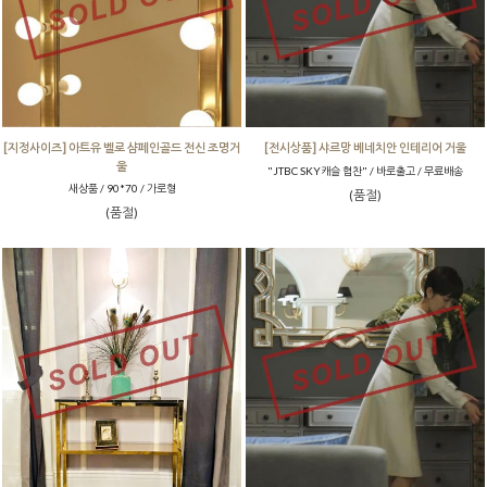
[지정사이즈] 아트유 벨로 샴페인골드 전신 조명거
[전시상품] 샤르망 베네치안 인테리어 거울
울
"JTBC SKY캐슬 협찬" / 바로출고 / 무료배송
새상품 / 90*70 / 가로형
(품절)
(품절)