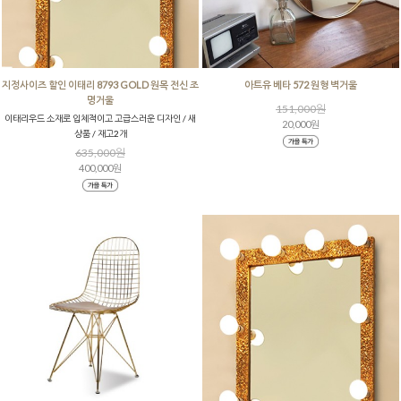
지정사이즈 할인 이태리 8793 GOLD 원목 전신 조
아트유 베타 572 원형 벽거울
명거울
151,000원
이태리우드 소재로 입체적이고 고급스러운 디자인 / 새
20,000원
상품 / 재고2개
635,000원
400,000원