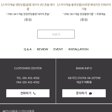
[스카이캐슬 셋팅상품]글램 대리석 2단 콘솔 테이
[스카이캐슬 촬영상품]샤르망 베네치안 인테리어
블
거울
"JTBC SKY캐슬 현장셋팅촬영 대리석 콘솔"
"JTBC SKY캐슬 현장촬영거울" / 무료배송
(품절)
(품절)
더보기
Q & A
/
REVIEW
/
EVENT
/
INSTALLATION
CUSTOMER CENTER
BANK INFO
TEL. 031-451-4502
KB국민 276701-04-237598
FAX. 031-421-4502
예금주
아트유
전화하기
문의하기
ARTU 아트유
|
CEO 이호준