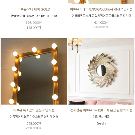
아트유 모니 체어 GOLD
아트유 이태리 8793 GOLD 원목 전신 조명거울
(W)450*(H)850*(D)410*(SH)440
이태리우드 소재로 입체적이고 고급스러운 디자인
198,000원
414,000원
158,000원
아트유 룩소골드 전신 조명거울
전시상품 아트유 FP-118 노체 은금 원형 벽거울
인공적이지 않은 자연스러운 분위기 연출
매장전시 상품
(품절)
298,000원